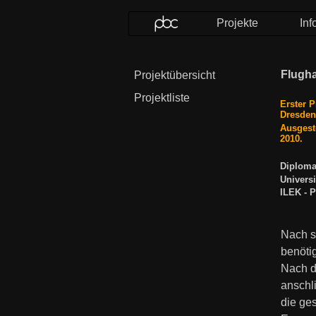
Projekte
Inf
Flugh
Projektübersicht
Projektliste
Erster P
Dresden
Ausgest
2010.
Diploma
Universi
ILEK - P
Nach s
benöti
Nach d
anschl
die ge