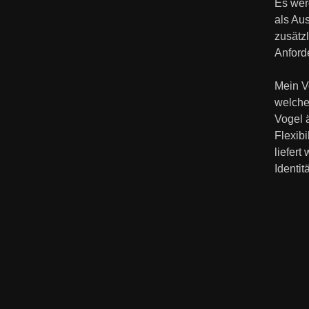
Es wer
als Au
zusätz
Anford
Mein V
welche
Vogel ä
Flexib
liefer
Identitä