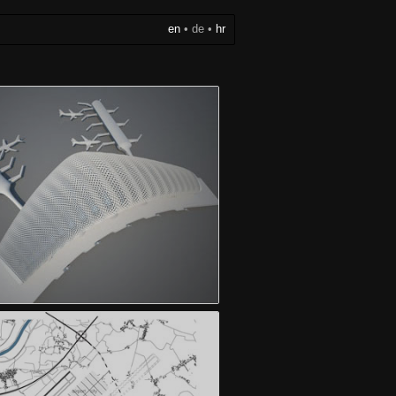
en
•
de
•
hr