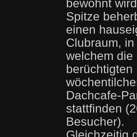
bewohnt wird
Spitze beher
einen hause
Clubraum, in
welchem die
berüchtigten
wöchentilche
Dachcafe-Par
stattfinden (
Besucher).
Gleichzeitig 