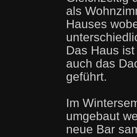
als Wohnzim
Hauses wobei
unterschiedl
Das Haus ist 
auch das Da
geführt.
Im Winterse
umgebaut wer
neue Bar samt