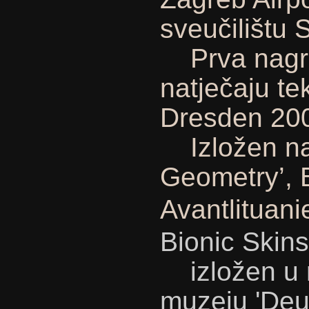
sveučilištu 
Prva nagra
natječaju tek
Dresden 20
Izložen na 
Geometry’, 
Avantlituani
Bionic Skins
izložen u 
muzeju 'Deu