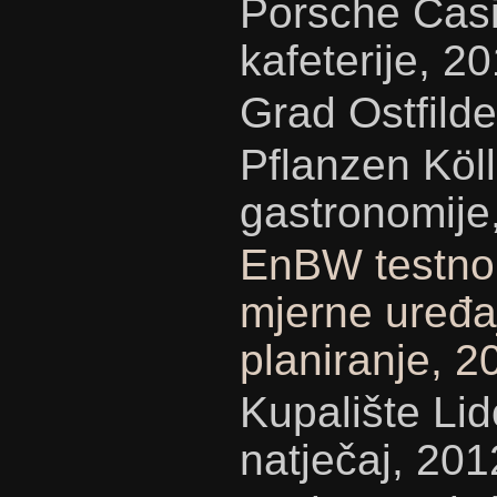
Porsche Casin
kafeterije, 2
Grad Ostfilde
Pflanzen Köll
gastronomije
EnBW testno 
mjerne uređaj
planiranje, 2
Kupalište Li
natječaj, 201