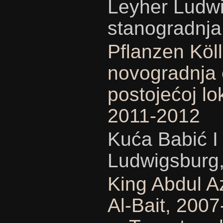
Leyher Ludwi
stanogradnja
Pflanzen Köll
novogradnja 
postojećoj lo
2011-2012
Kuća Babić I 
Ludwigsburg
King Abdul A
Al-Bait, 200