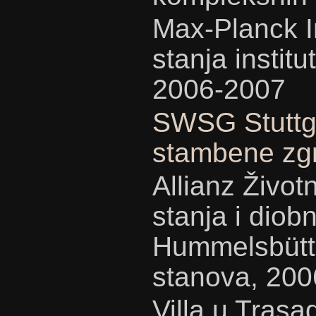
Max-Planck I
stanja institu
2006-2007
SWSG Stuttga
stambene zgr
Allianz Živo
stanja i diob
Hummelsbütte
stanova, 200
Villa u Trasa