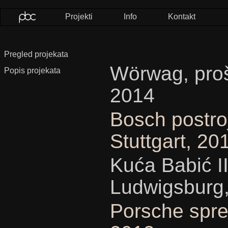
Projekti
Info
Kontakt
Pregled projekata
Wörwag, proši
Popis projekata
2014
Bosch postroj
Stuttgart, 2
Kuća Babić II
Ludwigsburg
Porsche sprem