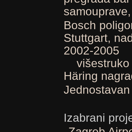
samouprave,
Bosch poligo
Stuttgart, na
2002-2005
višestruko 
Häring nagra
Jednostavan
Izabrani proje
Zagreb Airpo