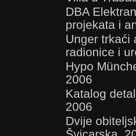
DBA Elektran
projekata i a
Unger trkaći
radionice i u
Hypo Münche
2006
Katalog detal
2006
Dvije obitelj
Švicarska, 2