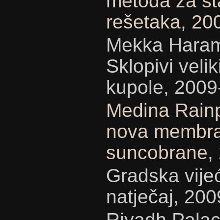
metoda za sta
rešetaka, 20
Mekka Haram
Sklopivi veli
kupole, 2009
Medina Rainp
nova membran
suncobrane,
Gradska vijeć
natječaj, 200
Riyadh Palac